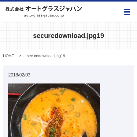
メ
securedownload.jpg19
HOME
securedownload.jpg19
2018/02/03