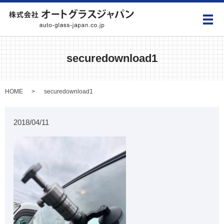
メ
securedownload1
HOME
securedownload1
2018/04/11