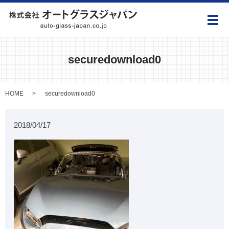
メ
securedownload0
HOME
securedownload0
2018/04/17