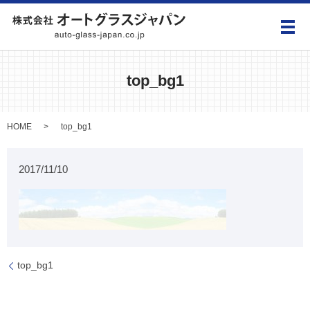
メ
top_bg1
HOME
top_bg1
2017/11/10
top_bg1